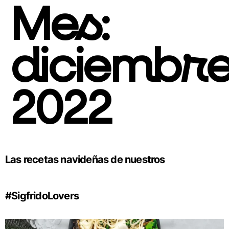
Mes:
diciembr
2022
Las recetas navideñas de nuestros
#SigfridoLovers