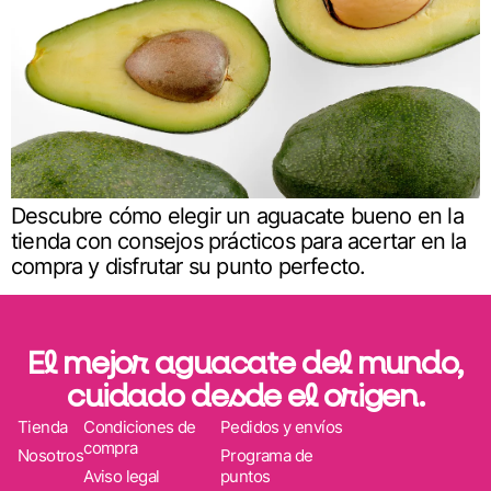
Descubre cómo elegir un aguacate bueno en la
tienda con consejos prácticos para acertar en la
compra y disfrutar su punto perfecto.
El mejor aguacate del mundo,
cuidado desde el origen.
Tienda
Condiciones de
Pedidos y envíos
compra
Nosotros
Programa de
Aviso legal
puntos