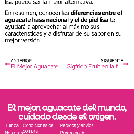
lisa puede ser la mejor alternativa.
En resumen, conocer las
diferencias entre el
aguacate hass nacional y el de piel lisa
te
ayudará a aprovechar al máximo sus
características y a disfrutar de su sabor en su
mejor versión.
ANTERIOR
SIGUIENTE
El Mejor Aguacate del Mundo en Navidad
Sigfrido Fruit en la feria HyT: Innovación y frescura desde la Axarquía
El mejor aguacate del mundo,
cuidado desde el origen.
Tienda
Condiciones de
Pedidos y envíos
compra
Nosotros
Programa de