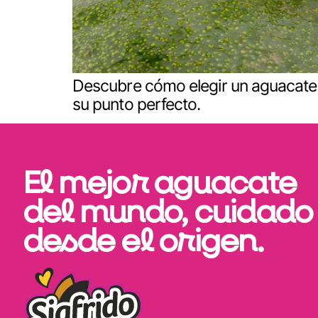
Descubre cómo elegir un aguacate b
su punto perfecto.
El mejor aguacate
del mundo, cuidado
desde el origen.