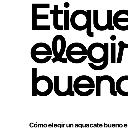
Etiqu
elegi
bueno
Cómo elegir un aguacate bueno en 