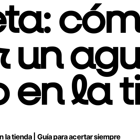
eta:
cóm
r un ag
 en la 
la tienda | Guía para acertar siempre