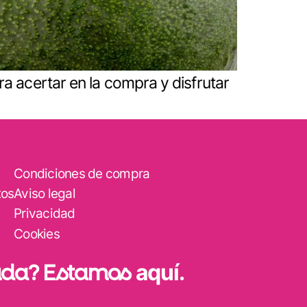
a acertar en la compra y disfrutar
Condiciones de compra
tos
Aviso legal
Privacidad
Cookies
uda? Estamos
aquí
.