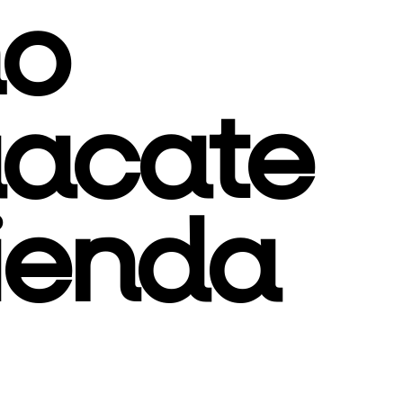
o
uacate
tienda