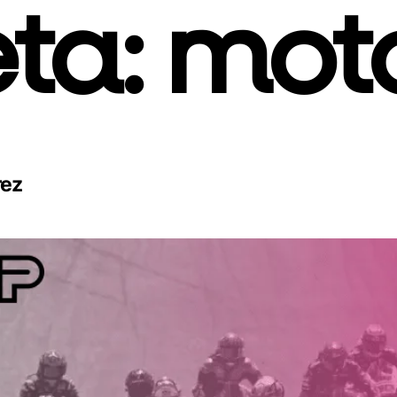
eta:
mot
rez