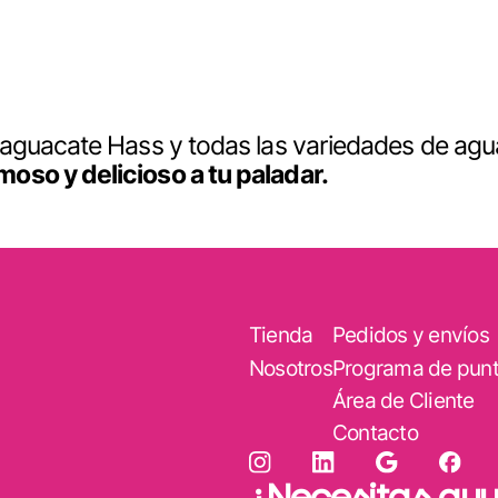
 aguacate Hass y todas las variedades de agu
oso y delicioso a tu paladar.
Tienda
Pedidos y envíos
Nosotros
Programa de pun
Área de Cliente
Contacto
¿Necesitas ay