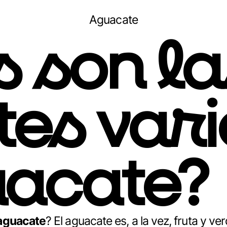
Aguacate
 son la
tes var
uacate?
aguacate
? El aguacate es, a la vez, fruta y 