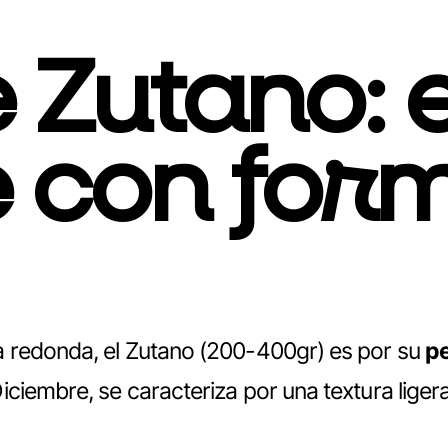
 Zutano: 
 con for
a redonda, el Zutano (200-400gr) es por su
pe
embre, se caracteriza por una textura ligera, su