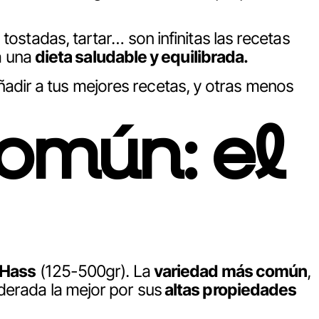
ostadas, tartar… son infinitas las recetas
ra una
dieta saludable y equilibrada.
adir a tus mejores recetas, y otras menos
omún: el
 Hass
(125-500gr). La
variedad más común
,
derada la mejor por sus
altas propiedades