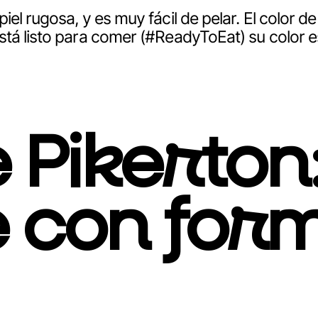
piel rugosa, y es muy fácil de pelar. El color 
tá listo para comer (
#ReadyToEat
) su color
Pikerton:
 con for