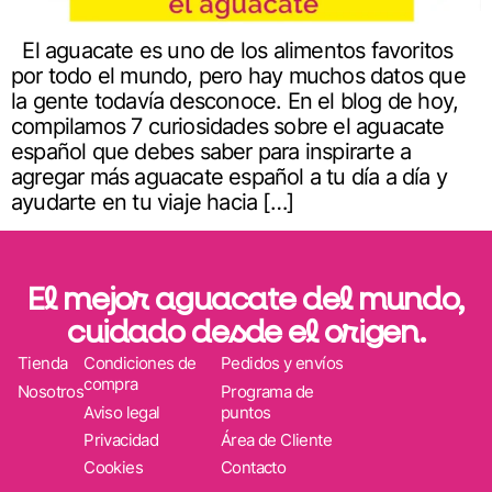
El aguacate es uno de los alimentos favoritos
por todo el mundo, pero hay muchos datos que
la gente todavía desconoce. En el blog de hoy,
compilamos 7 curiosidades sobre el aguacate
español que debes saber para inspirarte a
agregar más aguacate español a tu día a día y
ayudarte en tu viaje hacia […]
El mejor aguacate del mundo,
cuidado desde el origen.
Tienda
Condiciones de
Pedidos y envíos
compra
Nosotros
Programa de
Aviso legal
puntos
Privacidad
Área de Cliente
Cookies
Contacto