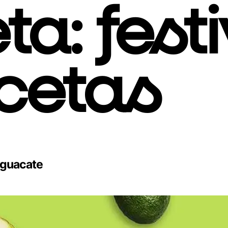
eta:
fest
cetas
aguacate