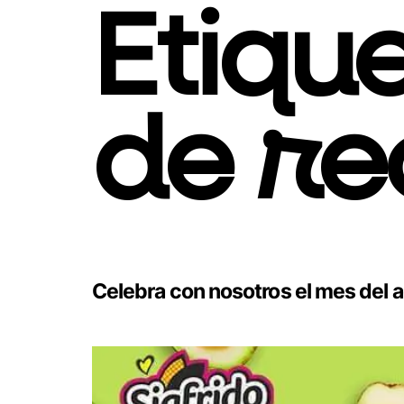
Etiqu
de re
Celebra con nosotros el mes del 