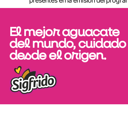
presentes en la emisión del program
El mejor aguacate
del mundo, cuidado
desde el origen.