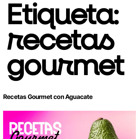
Etiqueta:
recetas
gourmet
Recetas Gourmet con Aguacate