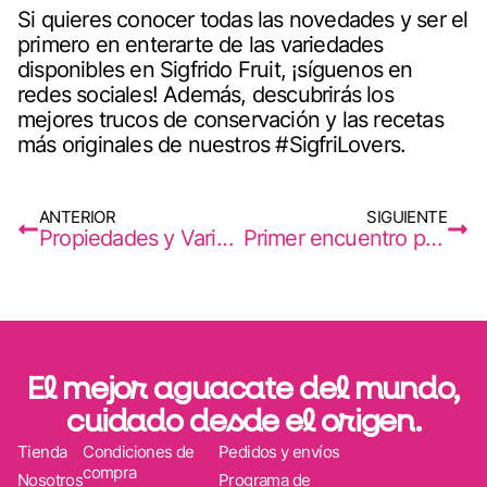
Si quieres conocer todas las novedades y ser el
primero en enterarte de las variedades
disponibles en Sigfrido Fruit, ¡síguenos en
redes sociales
! Además, descubrirás los
mejores trucos de conservación y las recetas
más originales de nuestros #SigfriLovers.
ANTERIOR
SIGUIENTE
Propiedades y Variedades del Mango Español
Primer encuentro post-Covid ‘Conoce mi Casa’ de GastroClub Empresarial celebrado en Sigfrido Fruit
El mejor aguacate del mundo,
cuidado desde el origen.
Tienda
Condiciones de
Pedidos y envíos
compra
Nosotros
Programa de