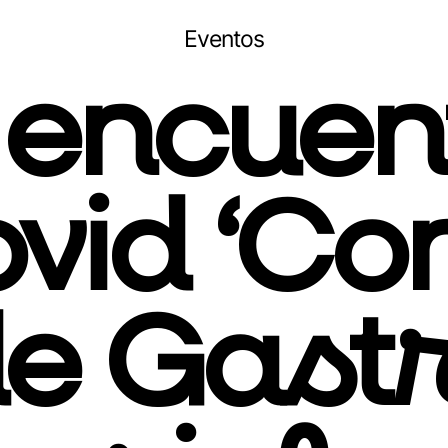
Eventos
 encuen
vid ‘Co
de Gast