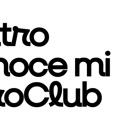
tro
noce mi
roClub